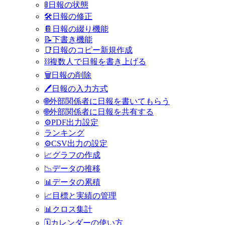
🚦日報の状態
🛠️日報の修正
📔日報の綴り機能
📝下書き機能
📑日報のコピー新規作成
⛓️複数人で日報を書き上げる
🗑️日報の削除
🖊日報の入力方式
🌐外部関係者に日報を書いてもらう
🌐外部関係者に日報を共有する
⚙PDF出力設定
ランキング
⚙️CSV出力の設定
📈グラフの作成
📉データの推移
📊データの累積
📈目標と実績の管理
📊クロス集計
🗓️カレンダーの使い方