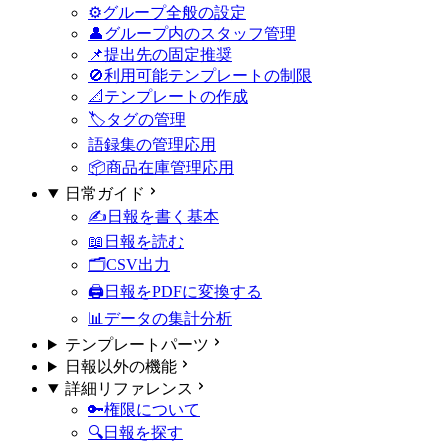
⚙️グループ全般の設定
👤グループ内のスタッフ管理
📌提出先の固定
推奨
🚫利用可能テンプレートの制限
📐テンプレートの作成
🏷タグの管理
語録集の管理
応用
📦商品在庫管理
応用
日常ガイド
✍️日報を書く
基本
📖日報を読む
🗂️CSV出力
🖨️日報をPDFに変換する
📊データの集計分析
テンプレートパーツ
日報以外の機能
詳細リファレンス
🔑権限について
🔍日報を探す