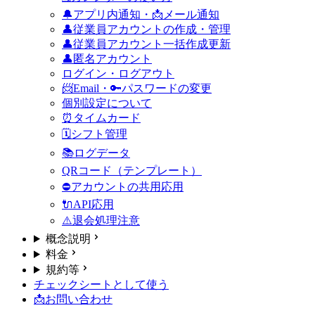
🔔アプリ内通知・📩メール通知
👤従業員アカウントの作成・管理
👤従業員アカウント一括作成更新
👤匿名アカウント
ログイン・ログアウト
📨Email・🔑パスワードの変更
個別設定について
⏰タイムカード
🗓️シフト管理
📚ログデータ
QRコード（テンプレート）
⛔アカウントの共用
応用
🔌API
応用
⚠️退会処理
注意
概念説明
料金
規約等
チェックシートとして使う
📩お問い合わせ