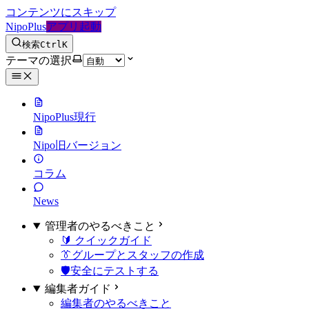
コンテンツにスキップ
NipoPlus
アプリ起動
検索
Ctrl
K
テーマの選択
NipoPlus
現行
Nipo
旧バージョン
コラム
News
管理者のやるべきこと
🔰 クイックガイド
👔グループとスタッフの作成
🛡️安全にテストする
編集者ガイド
編集者のやるべきこと