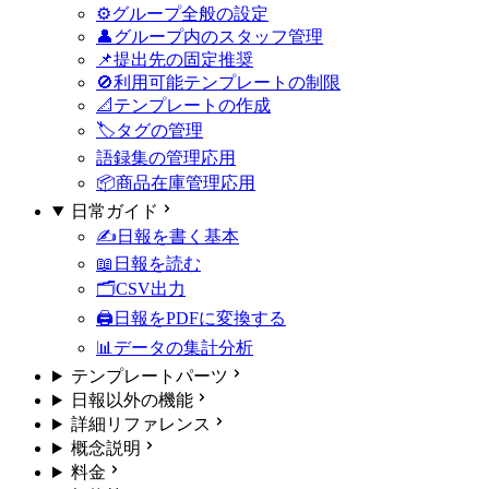
⚙️グループ全般の設定
👤グループ内のスタッフ管理
📌提出先の固定
推奨
🚫利用可能テンプレートの制限
📐テンプレートの作成
🏷タグの管理
語録集の管理
応用
📦商品在庫管理
応用
日常ガイド
✍️日報を書く
基本
📖日報を読む
🗂️CSV出力
🖨️日報をPDFに変換する
📊データの集計分析
テンプレートパーツ
日報以外の機能
詳細リファレンス
概念説明
料金