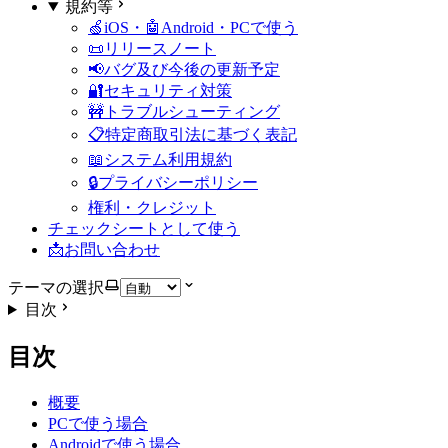
規約等
🍏iOS・🤖Android・PCで使う
📜リリースノート
📢バグ及び今後の更新予定
🔐セキュリティ対策
🚧トラブルシューティング
📋特定商取引法に基づく表記
📖システム利用規約
🔒プライバシーポリシー
権利・クレジット
チェックシートとして使う
📩お問い合わせ
テーマの選択
目次
目次
概要
PCで使う場合
Androidで使う場合