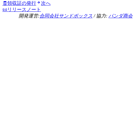
🧾領収証の発行
次へ
📜リリースノート
開発運営:
合同会社サンドボックス
/ 協力:
パンダ商会