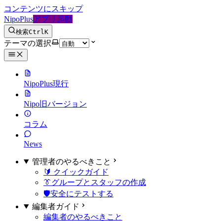
コンテンツにスキップ
NipoPlus
アプリ起動
検索
Ctrl
K
テーマの選択
NipoPlus
現行
Nipo
旧バージョン
コラム
News
管理者のやるべきこと
🔰 クイックガイド
👔グループとスタッフの作成
🛡️安全にテストする
編集者ガイド
編集者のやるべきこと