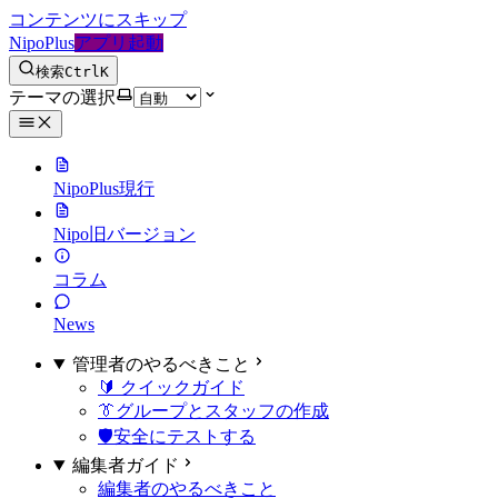
コンテンツにスキップ
NipoPlus
アプリ起動
検索
Ctrl
K
テーマの選択
NipoPlus
現行
Nipo
旧バージョン
コラム
News
管理者のやるべきこと
🔰 クイックガイド
👔グループとスタッフの作成
🛡️安全にテストする
編集者ガイド
編集者のやるべきこと