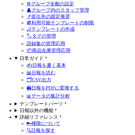
⚙️グループ全般の設定
👤グループ内のスタッフ管理
📌提出先の固定
推奨
🚫利用可能テンプレートの制限
📐テンプレートの作成
🏷タグの管理
語録集の管理
応用
📦商品在庫管理
応用
日常ガイド
✍️日報を書く
基本
📖日報を読む
🗂️CSV出力
🖨️日報をPDFに変換する
📊データの集計分析
テンプレートパーツ
日報以外の機能
詳細リファレンス
🔑権限について
🔍日報を探す