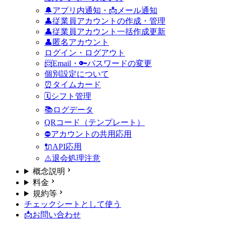
🔔アプリ内通知・📩メール通知
👤従業員アカウントの作成・管理
👤従業員アカウント一括作成更新
👤匿名アカウント
ログイン・ログアウト
📨Email・🔑パスワードの変更
個別設定について
⏰タイムカード
🗓️シフト管理
📚ログデータ
QRコード（テンプレート）
⛔アカウントの共用
応用
🔌API
応用
⚠️退会処理
注意
概念説明
料金
規約等
チェックシートとして使う
📩お問い合わせ