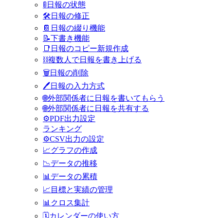
🚦日報の状態
🛠️日報の修正
📔日報の綴り機能
📝下書き機能
📑日報のコピー新規作成
⛓️複数人で日報を書き上げる
🗑️日報の削除
🖊日報の入力方式
🌐外部関係者に日報を書いてもらう
🌐外部関係者に日報を共有する
⚙PDF出力設定
ランキング
⚙️CSV出力の設定
📈グラフの作成
📉データの推移
📊データの累積
📈目標と実績の管理
📊クロス集計
🗓️カレンダーの使い方