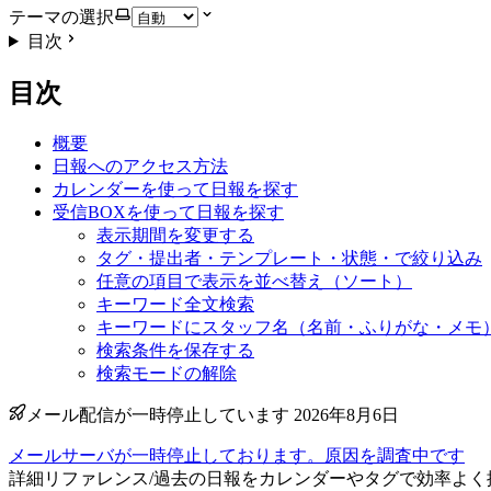
テーマの選択
目次
目次
概要
日報へのアクセス方法
カレンダーを使って日報を探す
受信BOXを使って日報を探す
表示期間を変更する
タグ・提出者・テンプレート・状態・で絞り込み
任意の項目で表示を並べ替え（ソート）
キーワード全文検索
キーワードにスタッフ名（名前・ふりがな・メモ
検索条件を保存する
検索モードの解除
メール配信が一時停止しています 2026年8月6日
メールサーバが一時停止しております。原因を調査中です
詳細リファレンス
/
過去の日報をカレンダーやタグで効率よく