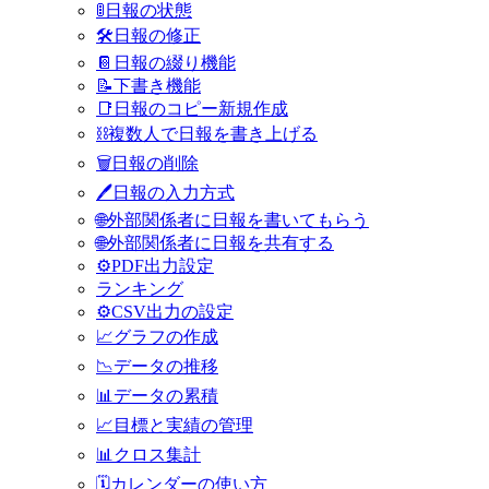
🚦日報の状態
🛠️日報の修正
📔日報の綴り機能
📝下書き機能
📑日報のコピー新規作成
⛓️複数人で日報を書き上げる
🗑️日報の削除
🖊日報の入力方式
🌐外部関係者に日報を書いてもらう
🌐外部関係者に日報を共有する
⚙PDF出力設定
ランキング
⚙️CSV出力の設定
📈グラフの作成
📉データの推移
📊データの累積
📈目標と実績の管理
📊クロス集計
🗓️カレンダーの使い方