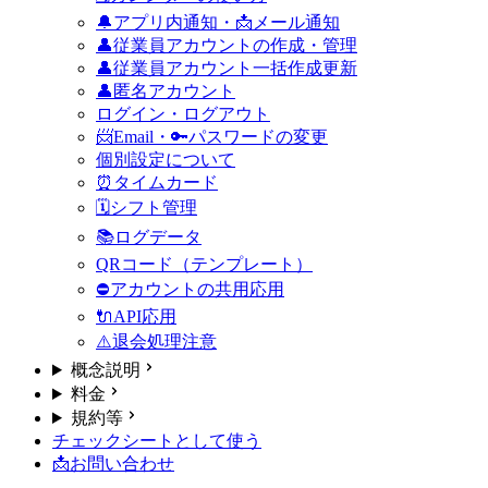
🔔アプリ内通知・📩メール通知
👤従業員アカウントの作成・管理
👤従業員アカウント一括作成更新
👤匿名アカウント
ログイン・ログアウト
📨Email・🔑パスワードの変更
個別設定について
⏰タイムカード
🗓️シフト管理
📚ログデータ
QRコード（テンプレート）
⛔アカウントの共用
応用
🔌API
応用
⚠️退会処理
注意
概念説明
料金
規約等
チェックシートとして使う
📩お問い合わせ