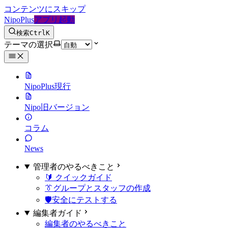
コンテンツにスキップ
NipoPlus
アプリ起動
検索
Ctrl
K
テーマの選択
NipoPlus
現行
Nipo
旧バージョン
コラム
News
管理者のやるべきこと
🔰 クイックガイド
👔グループとスタッフの作成
🛡️安全にテストする
編集者ガイド
編集者のやるべきこと