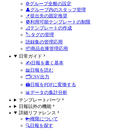
⚙️グループ全般の設定
👤グループ内のスタッフ管理
📌提出先の固定
推奨
🚫利用可能テンプレートの制限
📐テンプレートの作成
🏷タグの管理
語録集の管理
応用
📦商品在庫管理
応用
日常ガイド
✍️日報を書く
基本
📖日報を読む
🗂️CSV出力
🖨️日報をPDFに変換する
📊データの集計分析
テンプレートパーツ
日報以外の機能
詳細リファレンス
🔑権限について
🔍日報を探す