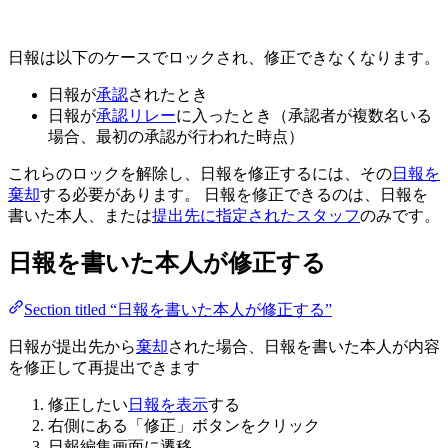
日報は以下のケースでロックされ、修正できなくなります。
日報が
承認
されたとき
日報が
承認リレー
に入ったとき（承認者が複数名いる
場合、最初の承認が行われた時点）
これらのロックを解除し、日報を修正するには、その
日報を
棄却
する必要があります。 日報を修正できるのは、日報を
書いた本人、または
提出先に指定されたスタッフ
のみです。
日報を書いた本人が修正する
Section titled “日報を書いた本人が修正する”
日報が提出先から
棄却
された場合、日報を書いた本人が内容
を修正して再提出できます
修正したい
日報を表示
する
右側にある「修正」ボタンをクリック
日報編集画面に遷移