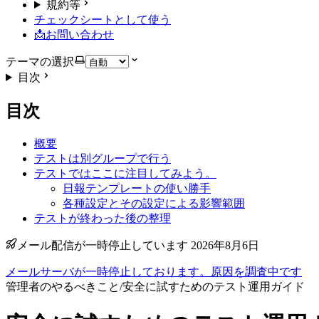
規約等
チェックシートとして使う
📩お問い合わせ
テーマの選択
目次
目次
概要
テストは別グループで行う
テストではここに注目してみよう。
日報テンプレートの使い勝手
各種設定とその設定による影響範囲
テストが終わった後の整理
メール配信が一時停止しています 2026年8月6日
メールサーバが一時停止しております。原因を調査中です
管理者のやるべきこと
/
安全に試すためのテスト運用ガイド