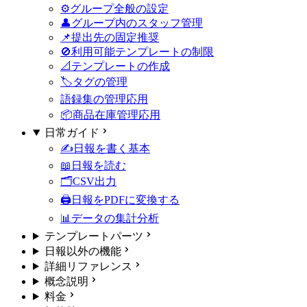
⚙️グループ全般の設定
👤グループ内のスタッフ管理
📌提出先の固定
推奨
🚫利用可能テンプレートの制限
📐テンプレートの作成
🏷タグの管理
語録集の管理
応用
📦商品在庫管理
応用
日常ガイド
✍️日報を書く
基本
📖日報を読む
🗂️CSV出力
🖨️日報をPDFに変換する
📊データの集計分析
テンプレートパーツ
日報以外の機能
詳細リファレンス
概念説明
料金