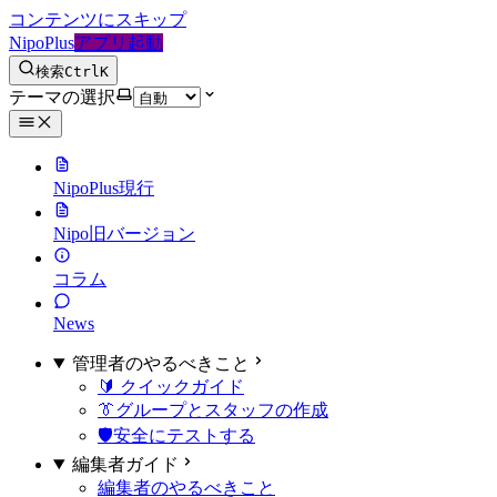
コンテンツにスキップ
NipoPlus
アプリ起動
検索
Ctrl
K
テーマの選択
NipoPlus
現行
Nipo
旧バージョン
コラム
News
管理者のやるべきこと
🔰 クイックガイド
👔グループとスタッフの作成
🛡️安全にテストする
編集者ガイド
編集者のやるべきこと