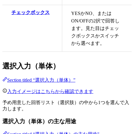
チェックボックス
YESかNO、または
ON/OFFの2択で回答し
ます。見た目はチェッ
クボックスかスイッチ
から選べます。
選択入力（単体）
Section titled “選択入力（単体）”
入力イメージはこちらから確認できます
予め用意した回答リスト（選択肢）の中から1つを選んで入
力します。
選択入力（単体）の主な用途