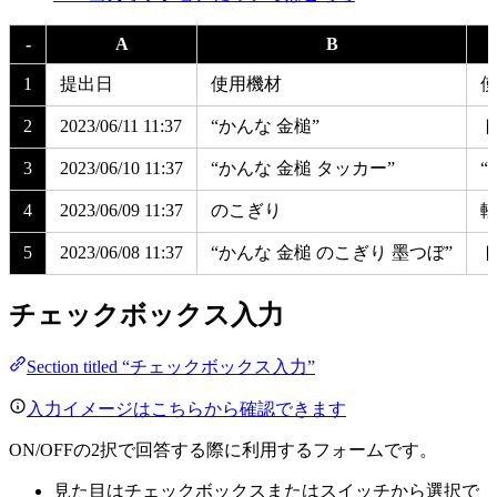
-
A
B
1
提出日
使用機材
2
2023/06/11 11:37
“かんな 金槌”
ト
3
2023/06/10 11:37
“かんな 金槌 タッカー”
“
4
2023/06/09 11:37
のこぎり
5
2023/06/08 11:37
“かんな 金槌 のこぎり 墨つぼ”
ト
チェックボックス入力
Section titled “チェックボックス入力”
入力イメージはこちらから確認できます
ON/OFFの2択で回答する際に利用するフォームです。
見た目はチェックボックスまたはスイッチから選択で