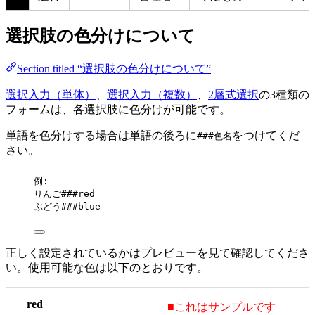
選択肢の色分けについて
Section titled “選択肢の色分けについて”
選択入力（単体）
、
選択入力（複数）
、
2層式選択
の3種類の
フォームは、各選択肢に色分けが可能です。
単語を色分けする場合は単語の後ろに
をつけてくだ
###色名
さい。
例:
りんご###red
ぶどう###blue
正しく設定されているかはプレビューを見て確認してくださ
い。使用可能な色は以下のとおりです。
red
■これはサンプルです