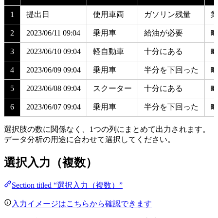
1
提出日
使用車両
ガソリン残量
2
2023/06/11 09:04
乗用車
給油が必要
3
2023/06/10 09:04
軽自動車
十分にある
4
2023/06/09 09:04
乗用車
半分を下回った
5
2023/06/08 09:04
スクーター
十分にある
6
2023/06/07 09:04
乗用車
半分を下回った
選択肢の数に関係なく、1つの列にまとめて出力されます。
データ分析の用途に合わせて選択してください。
選択入力（複数）
Section titled “選択入力（複数）”
入力イメージはこちらから確認できます