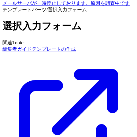
メールサーバが一時停止しております。原因を調査中です
テンプレートパーツ
/
選択入力フォーム
選択入力フォーム
関連Topic:
編集者ガイド
テンプレートの作成