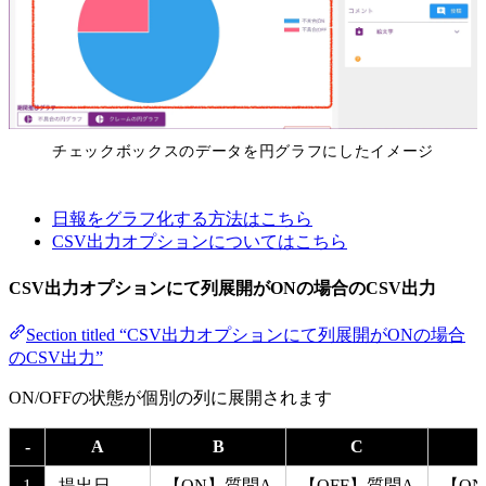
チェックボックスのデータを円グラフにしたイメージ
日報をグラフ化する方法はこちら
CSV出力オプションについてはこちら
CSV出力オプションにて列展開がONの場合のCSV出力
Section titled “CSV出力オプションにて列展開がONの場合
のCSV出力”
ON/OFFの状態が個別の列に展開されます
-
A
B
C
1
提出日
【ON】質問A
【OFF】質問A
【O