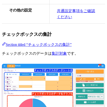
その他の設定
共通設定事項をご確認
ください
チェックボックスの集計
Section titled “チェックボックスの集計”
チェックボックスのデータは
集計対象
です。