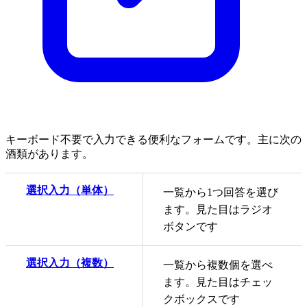
キーボード不要で入力できる便利なフォームです。主に次の
酒類があります。
選択入力（単体）
一覧から1つ回答を選び
ます。見た目はラジオ
ボタンです
選択入力（複数）
一覧から複数個を選べ
ます。見た目はチェッ
クボックスです