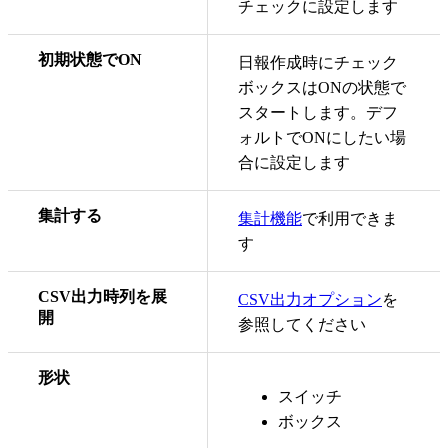
チェックに設定します
初期状態でON
日報作成時にチェック
ボックスはONの状態で
スタートします。デフ
ォルトでONにしたい場
合に設定します
集計する
集計機能
で利用できま
す
CSV出力時列を展
CSV出力オプション
を
開
参照してください
形状
スイッチ
ボックス