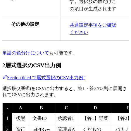
す。選択肢の数だけこ
の項目が生成されます
その他の設定
共通設定事項をご確認
ください
単語の色分けについて
も可能です。
2層式選択のCSV出力例
Section titled “2層式選択のCSV出力例”
選択肢(2層式)をCSVに出力すると、答1・答2の2列に展開さ
れてCSVに出力されます。
-
A
B
C
D
E
1
状態
文書ID
承認者1
【答1】野菜
【答2
2
進行
u4PIRvw
管理者A
くだもの
バナナ