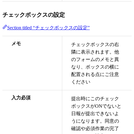
チェックボックスの設定
Section titled “チェックボックスの設定”
メモ
チェックボックスの右
隣に表示されます。他
のフォームのメモと異
なり、ボックスの横に
配置される点にご注意
ください
入力必須
提出時にこのチェック
ボックスがONでないと
日報が提出できないよ
うになります。同意の
確認や必須作業の完了