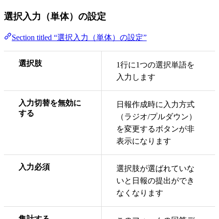
選択入力（単体）の設定
Section titled “選択入力（単体）の設定”
選択肢
1行に1つの選択単語を
入力します
入力切替を無効に
日報作成時に入力方式
する
（ラジオ/プルダウン）
を変更するボタンが非
表示になります
入力必須
選択肢が選ばれていな
いと日報の提出ができ
なくなります
集計する