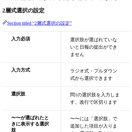
2層式選択の設定
Section titled “2層式選択の設定”
入力必須
選択肢が選ばれていな
いと日報の提出ができ
ません
入力方式
ラジオ式・プルダウン
式から選択できます
選択肢
問1の選択肢を入力しま
す。改行で区切ります
〜〜が選ばれたと
〜〜には「選択肢」で
きに表示する選択
追加した項目が入りま
肢