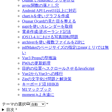
QuasarでAndroidアプリを作る
async関数の落とし穴
Android API Level31以上に対応
chart.jsを使いグラフを作成
Quasar Qcardの見た目を整える
gapiを使いカレンダーを取得
電卓作成:逆ポーランド記法
iOS13.4.1における写真回転問題
archiverを使い複数ファイルをZIPに
pdfMakeのページサイズの指定はmm(ミリ)では無
い
Vue3 Propsの型推論
PWAの更新処理
目的の位置へスクロールさせるJavaScript
Vue2からVue3への移行
Zipの文字化け問題と解決策
キーボード沼 HHKB
M1マックブック
moment.jsよ永遠に
テーマの選択
目次