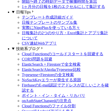
開始〜終了の時刻データで稼働時間を算出
1ヶ月分の日報を1枚のエクセルにして集計する
日報Tips
テンプレート作成詳細ガイド
日報テンプレートのサンプル集
実際にNipoPlusを使っている方々
日報集計の2つのやり方・Excel集計とアプリ集計
について
CSV連結Webアプリ
技術系ブログ
Cloud Functionsのコールドスタートを回避する
CORS問題を回避
ElasticSearch + Firestoreで全文検索
ElasticSearch/Algolia/Typesense比較
Typesense+Firestoreの全文検索
NoSuchKeyエラーが発生する原因
FirebaseのE-mail認証でアドレスが正しいことを確
認する
ポイント・イン・タイム・リカバリ
onAuthStateChangedの注意点
Cloud Functionsのファイル分割