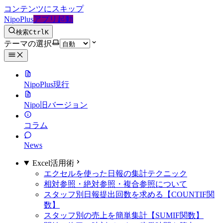
コンテンツにスキップ
NipoPlus
アプリ起動
検索
Ctrl
K
テーマの選択
NipoPlus
現行
Nipo
旧バージョン
コラム
News
Excel活用術
エクセルを使った日報の集計テクニック
相対参照・絶対参照・複合参照について
スタッフ別日報提出回数を求める【COUNTIF関
数】
スタッフ別の売上を簡単集計【SUMIF関数】