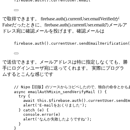
firebase
.
auth
()
.
currentUser
.
email
で取得できます。 firebase.auth().currentUser.emailVerifiedが
Falseだったときに、firebase.auth().currentUser.emailのメールア
ドレス宛に確認メールを投げます。確認メールは
firebase
.
auth
()
.
currentUser
.
sendEmailVerification
(
で送信できます。メールアドレスは特に指定しなくても、勝
手にログインユーザ宛に送ってくれます。 実際にプログラ
ムするとこんな感じです
// Nipo【旧版】のソースからコピペしたので、独自の命令とかも
async
emailAuthMixin_sendVerifyMail
 () {
try
 {
await
this
.
$firebase
.
auth
()
.
currentUser
.
sendEm
alert
(
'
E-mailをおくりました
'
);
} 
catch
 (
e
) {
console
.
error
(
e
)
alert
(
'
なんか失敗したようですね
'
);
}
}