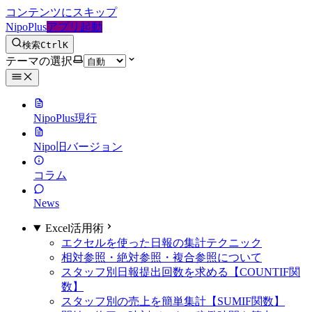
コンテンツにスキップ
NipoPlus
アプリ起動
検索
Ctrl
K
テーマの選択
NipoPlus
現行
Nipo
旧バージョン
コラム
News
Excel活用術
エクセルを使った日報の集計テクニック
相対参照・絶対参照・複合参照について
スタッフ別日報提出回数を求める【COUNTIF関
数】
スタッフ別の売上を簡単集計【SUMIF関数】