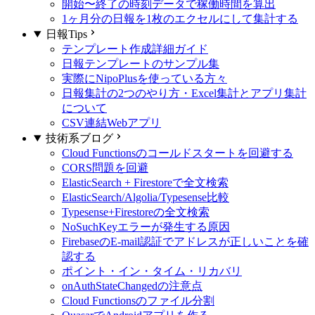
開始〜終了の時刻データで稼働時間を算出
1ヶ月分の日報を1枚のエクセルにして集計する
日報Tips
テンプレート作成詳細ガイド
日報テンプレートのサンプル集
実際にNipoPlusを使っている方々
日報集計の2つのやり方・Excel集計とアプリ集計
について
CSV連結Webアプリ
技術系ブログ
Cloud Functionsのコールドスタートを回避する
CORS問題を回避
ElasticSearch + Firestoreで全文検索
ElasticSearch/Algolia/Typesense比較
Typesense+Firestoreの全文検索
NoSuchKeyエラーが発生する原因
FirebaseのE-mail認証でアドレスが正しいことを確
認する
ポイント・イン・タイム・リカバリ
onAuthStateChangedの注意点
Cloud Functionsのファイル分割