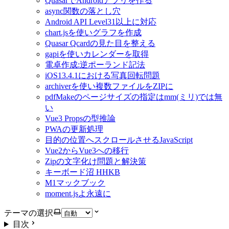
QuasarでAndroidアプリを作る
async関数の落とし穴
Android API Level31以上に対応
chart.jsを使いグラフを作成
Quasar Qcardの見た目を整える
gapiを使いカレンダーを取得
電卓作成:逆ポーランド記法
iOS13.4.1における写真回転問題
archiverを使い複数ファイルをZIPに
pdfMakeのページサイズの指定はmm(ミリ)では無
い
Vue3 Propsの型推論
PWAの更新処理
目的の位置へスクロールさせるJavaScript
Vue2からVue3への移行
Zipの文字化け問題と解決策
キーボード沼 HHKB
M1マックブック
moment.jsよ永遠に
テーマの選択
目次