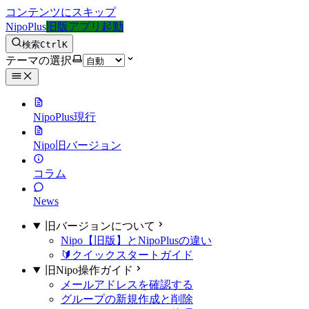
コンテンツにスキップ
NipoPlus
旧版アプリ起動
検索
Ctrl
K
テーマの選択
NipoPlus
現行
Nipo
旧バージョン
コラム
News
旧バージョンについて
Nipo【旧版】とNipoPlusの違い
🔰クイックスタートガイド
旧Nipo操作ガイド
メールアドレスを確認する
グループの新規作成と削除