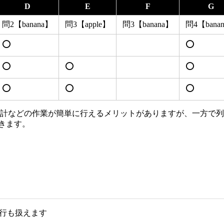
D
E
F
G
問2【banana】
問3【apple】
問3【banana】
問4【bana
⭕
⭕
⭕
⭕
⭕
⭕
⭕
⭕
集計などの作業が簡単に行えるメリットがありますが、一方で
できます。
行も扱えます