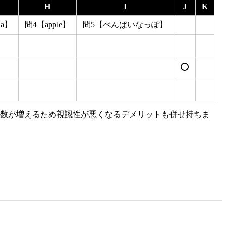
H
I
J
K
na】
問4【apple】
問5【ぺんぱいなっぽ】
⭕
列数が増えるため視認性が悪くなるデメリットも併せ持ちま