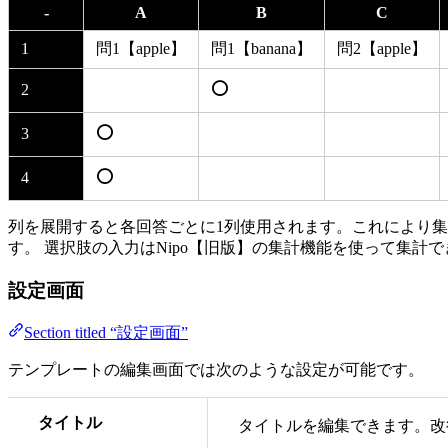
-
A
B
C
1
問1【apple】
問1【banana】
問2【apple】
⭕
2
⭕
3
⭕
4
列を展開すると各回答ごとに1列使用されます。これにより
す。 選択肢の入力はNipo【旧版】の集計機能を使って集計
設定画面
Section titled “設定画面”
テンプレートの編集画面では次のような設定が可能です。
タイトル
タイトルを編集できます。改