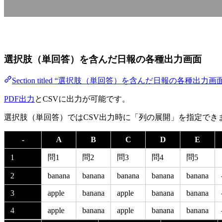
選択肢（単回答）を含んだ日報の各種出力画面
Section titled “選択肢（単回答）を含んだ日報の各種出力画
PDF出力
とCSVに出力が可能です。
選択肢（単回答）ではCSV出力時に「列の展開」を指定で
-
A
B
C
D
E
1
問1
問2
問3
問4
問5
2
banana
banana
banana
banana
banana
3
apple
banana
apple
banana
banana
4
apple
banana
apple
banana
banana