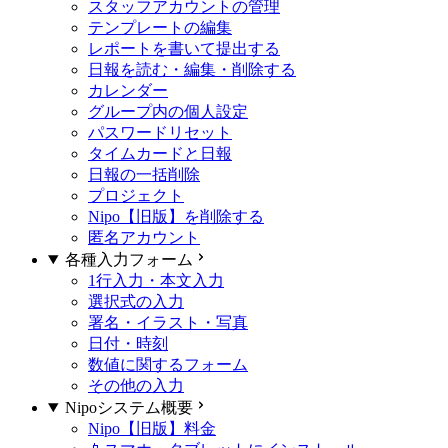
スタッフアカウントの管理
テンプレートの編集
レポートを書いて提出する
日報を読む・編集・削除する
カレンダー
グループ内の個人設定
パスワードリセット
タイムカードと日報
日報の一括削除
プロジェクト
Nipo【旧版】を削除する
匿名アカウント
各種入力フォーム
1行入力・本文入力
選択式の入力
署名・イラスト・写真
日付・時刻
数値に関するフォーム
その他の入力
Nipoシステム概要
Nipo【旧版】料金